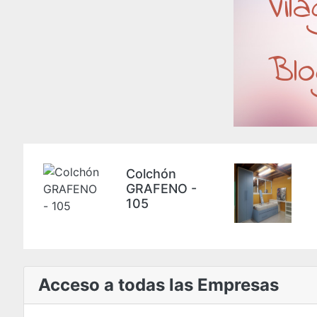
Vil
Blo
n
Dormitorio
O -
Juvenil
Acceso a todas las Empresas