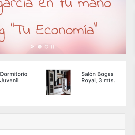
agarcia en tu mano
g "Tu Economía"
Salón Bogas
Colchón
Royal, 3 mts.
GRAFENO -
90