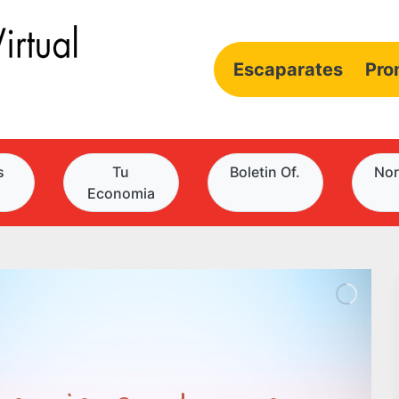
Escaparates
Pro
s
Tu
Boletin Of.
Nor
Economia